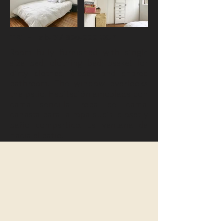
TR1 - Hab. 7 / 800,000 COP
Room fully furnished with single
size bed, clothing bed, basket for
dirty clothes, closet, and shared
bathroom. The window overlooks
the patio. Habitación amoblada con
cama sencilla, ropa de cama,
canasta para la ropa sucia, closet y
baño compartido. La ventana da
hacia el patio.