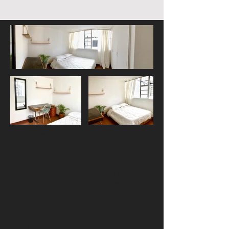
TR1 - Hab. 5 / 1,210,000 COP
Room fully furnished with double
size bed, clothing bed, basket for
dirty clothes, closet, desk, lamps,
and shared bathroom. The window
overlooks the garage. Habitación
amoblada con cama doble, ropa de
cama, canasta para la ropa sucia,
closet, escritorio, lámparas y baño