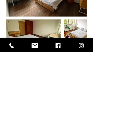
TR 2 - HAB. 3 / 1,380,000 COP
Room fully furnished with double
size bed, desk, lamps, small table,
basket for dirty clothes, shared
bathroom and closet with drawer
unit. Window faces the patio.
Habitación amoblada con cama
doble, escritorio, lámparas, mesa de
noche, canasta para la ropa sucia,
baño compartido y closet con
cajonera. Ventana da hacia el patio.