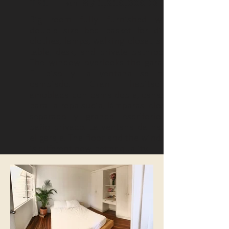
TR1 - Hab. 8 / 1,210,000 COP
Big room fully furnished with
double size bed, basket for dirty
clothes, lamps, walking closet, side
table, desk, and private bathroom.
The window overlooks the garage.
El piso y la ventana se han
cambiado. Gran habitación
amoblada con cama doble, canasta
para la ropa sucia, lámparas, closet
separado y grande, escritorio y
baño privado. La ventana da hacia
el garaje. The floor and the window
is different now, better quality.